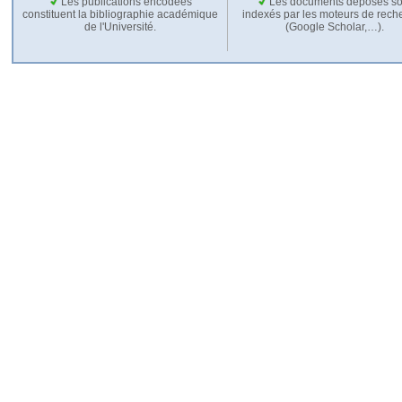
Les publications encodées
Les documents déposés so
constituent la bibliographie académique
indexés par les moteurs de rech
de l'Université.
(Google Scholar,…).