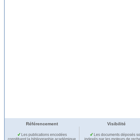
Référencement
Visibilité
Les publications encodées
Les documents déposés so
constituent la bibliographie académique
indexés par les moteurs de rech