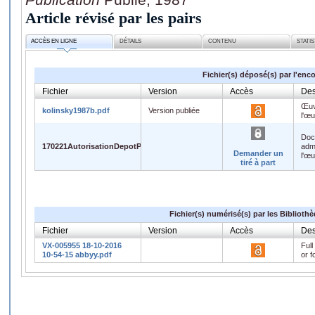
Article révisé par les pairs
ACCÈS EN LIGNE
DÉTAILS
CONTENU
STATI
Fichier(s) déposé(s) par l'enc
Fichier
Version
Accès
Des
Œuv
kolinsky1987b.pdf
Version publiée
l'œ
Doc
170221AutorisationDepotPDF.pdf
admi
Demander un
l'œ
tiré à part
Fichier(s) numérisé(s) par les Biblioth
Fichier
Version
Accès
Des
VX-005955 18-10-2016
Full
10-54-15 abbyy.pdf
or f