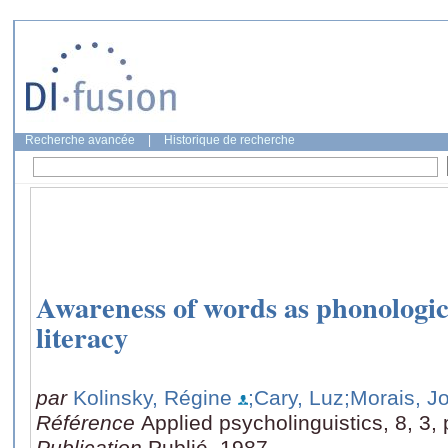
Recherche avancée
|
Historique de recherche
Awareness of words as phonological
literacy
par
Kolinsky, Régine
;Cary, Luz
;Morais, J
Référence
Applied psycholinguistics, 8, 3,
Publication
Publié, 1987