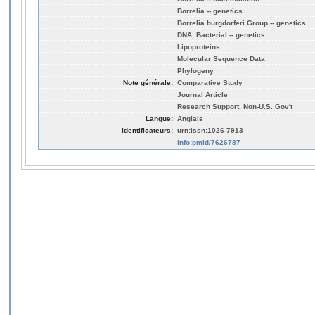
Borrelia -- genetics
Borrelia burgdorferi Group -- genetics
DNA, Bacterial -- genetics
Lipoproteins
Molecular Sequence Data
Phylogeny
Note générale:
Comparative Study
Journal Article
Research Support, Non-U.S. Gov't
Langue:
Anglais
Identificateurs:
urn:issn:1026-7913
info:pmid/7626787