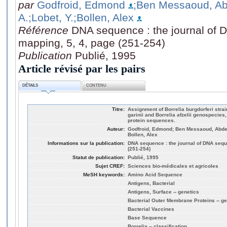
par
Godfroid, Edmond
;Ben Messaoud, Ab
A.
;Lobet, Y.
;Bollen, Alex
Référence
DNA sequence : the journal of
mapping, 5, 4, page (251-254)
Publication
Publié, 1995
Article révisé par les pairs
DÉTAILS
CONTENU
Titre:
Assignment of Borrelia burgdorferi stra
garinii and Borrelia afzelii genospecie
protein sequences.
Auteur:
Godfroid, Edmond; Ben Messaoud, Abdelo
Bollen, Alex
Informations sur la publication:
DNA sequence : the journal of DNA sequ
(251-254)
Statut de publication:
Publié, 1995
Sujet CREF:
Sciences bio-médicales et agricoles
MeSH keywords:
Amino Acid Sequence
Antigens, Bacterial
Antigens, Surface -- genetics
Bacterial Outer Membrane Proteins -- ge
Bacterial Vaccines
Base Sequence
Borrelia -- classification