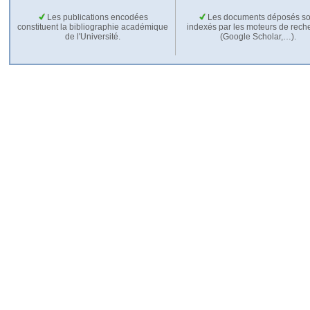
Les publications encodées
Les documents déposés so
constituent la bibliographie académique
indexés par les moteurs de rech
de l'Université.
(Google Scholar,…).