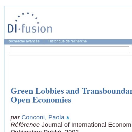
Recherche avancée
|
Historique de recherche
Green Lobbies and Transboundary
Open Economies
par
Conconi, Paola
Référence
Journal of International Econom
Publication
Publié, 2003