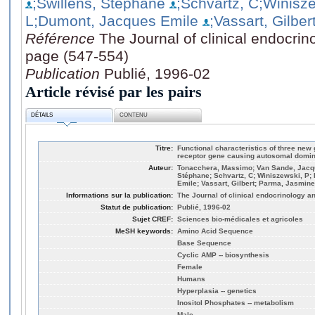
;Swillens, Stéphane
;Schvartz, C
;Winisze
L
;Dumont, Jacques Emile
;Vassart, Gilber
Référence
The Journal of clinical endocri
page (547-554)
Publication
Publié, 1996-02
Article révisé par les pairs
DÉTAILS
CONTENU
Titre:
Functional characteristics of three new 
receptor gene causing autosomal domina
Auteur:
Tonacchera, Massimo; Van Sande, Jacque
Stéphane; Schvartz, C; Winiszewski, P;
Emile; Vassart, Gilbert; Parma, Jasmine
Informations sur la publication:
The Journal of clinical endocrinology a
Statut de publication:
Publié, 1996-02
Sujet CREF:
Sciences bio-médicales et agricoles
MeSH keywords:
Amino Acid Sequence
Base Sequence
Cyclic AMP -- biosynthesis
Female
Humans
Hyperplasia -- genetics
Inositol Phosphates -- metabolism
Male