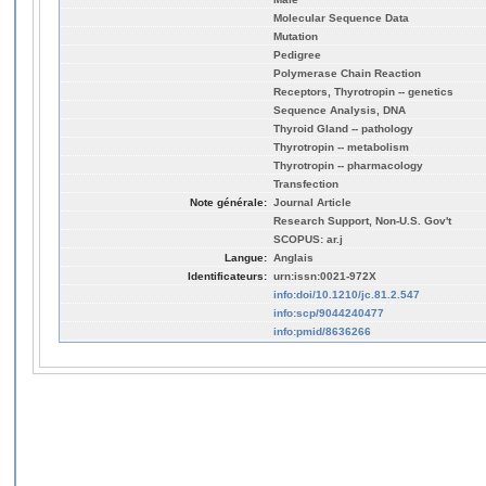
Molecular Sequence Data
Mutation
Pedigree
Polymerase Chain Reaction
Receptors, Thyrotropin -- genetics
Sequence Analysis, DNA
Thyroid Gland -- pathology
Thyrotropin -- metabolism
Thyrotropin -- pharmacology
Transfection
Note générale:
Journal Article
Research Support, Non-U.S. Gov't
SCOPUS: ar.j
Langue:
Anglais
Identificateurs:
urn:issn:0021-972X
info:doi/10.1210/jc.81.2.547
info:scp/9044240477
info:pmid/8636266