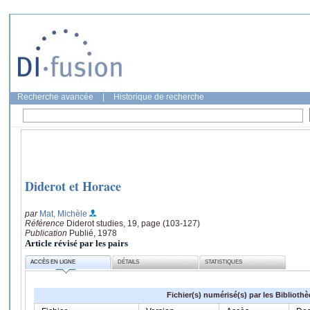
Recherche avancée
|
Historique de recherche
Diderot et Horace
par
Mat, Michèle
Référence
Diderot studies, 19, page (103-127)
Publication
Publié, 1978
Article révisé par les pairs
ACCÈS EN LIGNE
DÉTAILS
STATISTIQUES
Fichier(s) numérisé(s) par les Biblioth