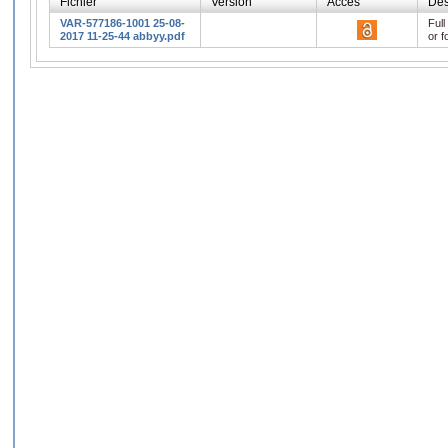
Fichier
Version
Accès
Des
VAR-577186-1001 25-08-
Full
2017 11-25-44 abbyy.pdf
or f