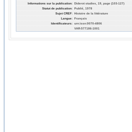
Informations sur la publication:
Diderot studies, 19, page (103-127)
Statut de publication:
Publié, 1978
Sujet CREF:
Histoire de la littérature
Langue:
Français
Identificateurs:
urn:issn:0070-4806
VAR-577186-1001