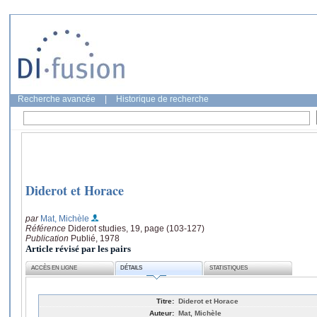
Recherche avancée
|
Historique de recherche
Diderot et Horace
par
Mat, Michèle
Référence
Diderot studies, 19, page (103-127)
Publication
Publié, 1978
Article révisé par les pairs
ACCÈS EN LIGNE
DÉTAILS
STATISTIQUES
Titre:
Diderot et Horace
Auteur:
Mat, Michèle