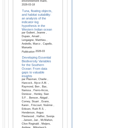
environnement marin,
2026-03-18
Tuna, floating objects,
and habitat suitability:
an analysis of the
indicator-log
hypothesis in the
Western Indian ocean
par Guibert, Jeanne ,
Dupaix, Amaël ,
Lengaigne, Matthieu ,
Andrello, Marco , Capello,
Manuela
2026-03
Publication
Developing Essential
Biodiversity Variables
for the Southern
Ocean: From data
gaps to valuable
insights
par Plasman, Charlie ,
Hancock, Alyce A.M. ,
Raymond, Ben , Bax,
Narissa , Fierro-Arcos,
Denisse , Henley, Sian
S.F. , Benson, Abigail ,
Corney, Stuart , Evans,
Karen , Friscourt, Noémie ,
Eriksen, Ruth R.S. ,
Henderson, Angus
Fleetwood , Halfter, Svenja
, Jansen, Jan , McMahon,
Clive Reginald , Meijers,
Andrew , Miloslavich,