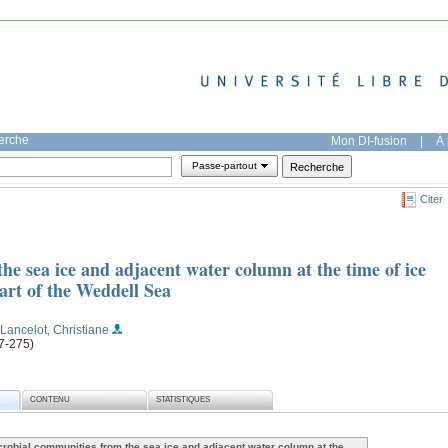
herche
Mon DI-fusion
|
À 
Passe-partout
Citer
e sea ice and adjacent water column at the time of ice
art of the Weddell Sea
;Lancelot, Christiane
67-275)
CONTENU
STATISTIQUES
crobial communities from the sea ice and adjacent water column at the