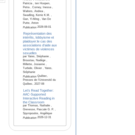
Patricia , ten Hoopen,
Petra , Corney, Inessa ,
Walters, Andrea ,
Swadling, Kerrie K.M. ,
Gan, Yi-Ming , Van De
Putte, Anton
2026-06-01
Publication
Représentation des
intérêts, lobbyisme et
plaidoyer:le cas des
associations d’aide aux
victimes de violences
sexuelles
par Yates, Stéphanie ,
Broustau, Nadège ,
Millette, Josianne ,
Turbide, Olivier , Yates,
Stéphanie
Québec,
Publication
Presses de l'Université du
Québec, 2027-06
Let’s Read Together:
AAC-Supported
Interactive Reading in
the Classroom
par Thomas, Nathalie ,
Grevesse, Pascale G. P. ,
Spyropoulos, Angélique
2026-12-31
Publication