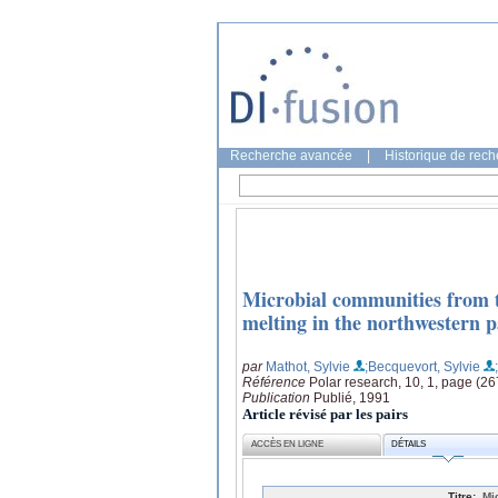
Recherche avancée
|
Historique de rec
Microbial communities from th
melting in the northwestern p
par
Mathot, Sylvie
;Becquevort, Sylvie
Référence
Polar research, 10, 1, page (2
Publication
Publié, 1991
Article révisé par les pairs
ACCÈS EN LIGNE
DÉTAILS
Titre:
Mi