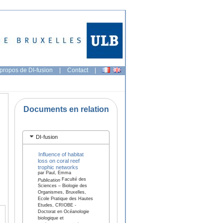
propos de DI-fusion
|
Contact
|
Documents en relation
DI-fusion
Influence of habitat
loss on coral reef
trophic networks
par Paul, Emma
Faculté des
Publication
Sciences – Biologie des
Organismes, Bruxelles,
Ecole Pratique des Hautes
Etudes, CRIOBE -
Doctorat en Océanologie
biologique et