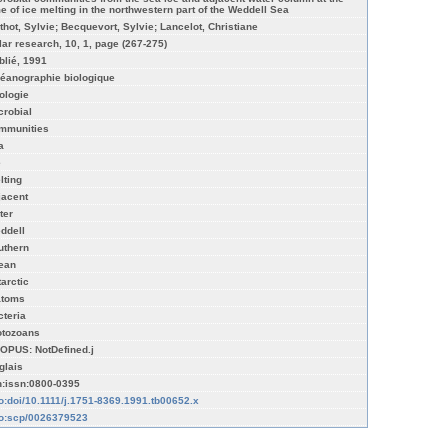
me of ice melting in the northwestern part of the Weddell Sea
thot, Sylvie; Becquevort, Sylvie; Lancelot, Christiane
lar research, 10, 1, page (267-275)
blié, 1991
éanographie biologique
ologie
crobial
mmunities
a
e
lting
jacent
ter
ddell
uthern
ean
tarctic
atoms
cteria
otozoans
OPUS: NotDefined.j
glais
n:issn:0800-0395
fo:doi/10.1111/j.1751-8369.1991.tb00652.x
fo:scp/0026379523