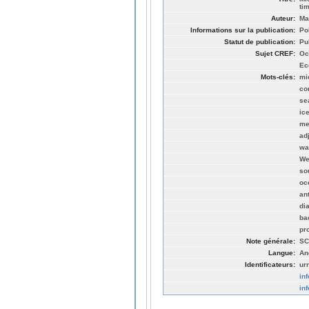
ti
Auteur:
Ma
Informations sur la publication:
Po
Statut de publication:
Pu
Sujet CREF:
Oc
Ec
Mots-clés:
mi
co
se
ic
me
ad
wa
We
so
oc
an
di
ba
pr
Note générale:
SC
Langue:
An
Identificateurs:
ur
in
in