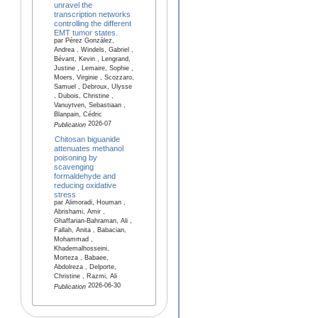
unravel the
transcription networks
controlling the different
EMT tumor states.
par Pérez González,
Andrea , Windels, Gabriel ,
Bévant, Kevin , Lengrand,
Justine , Lemaire, Sophie ,
Moers, Virginie , Scozzaro,
Samuel , Debroux, Ulysse
, Dubois, Christine ,
Vanuytven, Sebastiaan ,
Blanpain, Cédric
2026-07
Publication
Chitosan biguanide
attenuates methanol
poisoning by
scavenging
formaldehyde and
reducing oxidative
stress
par Alimoradi, Houman ,
Abrishami, Amir ,
Ghaffarian-Bahraman, Ali ,
Fallah, Anita , Babacian,
Mohammad ,
Khademalhosseini,
Morteza , Babaee,
Abdolreza , Delporte,
Christine , Razmi, Ali
2026-06-30
Publication