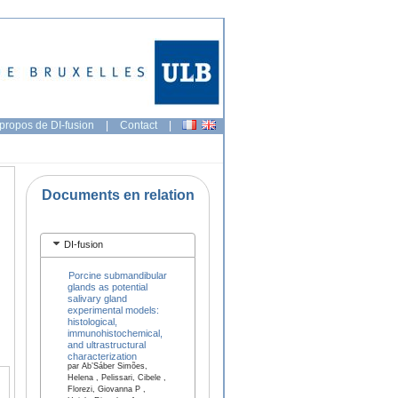
propos de DI-fusion
|
Contact
|
Documents en relation
DI-fusion
Porcine submandibular
glands as potential
salivary gland
experimental models:
histological,
immunohistochemical,
and ultrastructural
characterization
par Ab’Sáber Simões,
Helena , Pelissari, Cibele ,
Florezi, Giovanna P ,