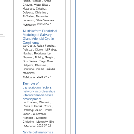
Hsieh, Ricardo , Arana-
Chavez, Victor Elias ,
Massoco, Cristina ,
Delporte, Christine ,
Ab’Saber, Alexandre ,
Lourenço, Silvia Vanessa
2026-07-27
Publication
Multiplatform Preclinical
Modeling of Salivary
Gland Adenoid Cystic
Carcinoma
par Costa, Raisa Ferreira ,
Pelissari, Cibele , M'Rabet,
Nasiha , Rodrigues Lé,
Nayana , Bolaky, Nargis ,
Dos Santos, Tiago Góss ,
Delporte, Christine ,
Coutinho-Camillo, Cláudia
Malheiros
2026-07-27
Publication
Key role of
transcription factors
network in proliferative
vitreoretinal diseases
development
par Duveau, Clément ,
Raiss El Harrak, Yosra ,
Datlibagi, Azine , Perret,
Jason , Willermain,
Francois , Delporte,
Christine , Motulsky, Elie
2026-07-02
Publication
Single cell multiomics