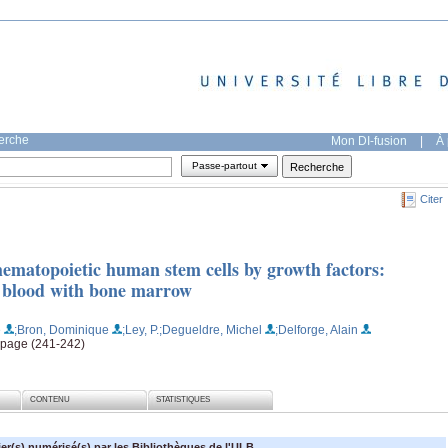
herche
Mon DI-fusion
|
À 
Passe-partout
Citer
hematopoietic human stem cells by growth factors:
d blood with bone marrow
e
;Bron, Dominique
;Ley, P.
;Degueldre, Michel
;Delforge, Alain
, page (241-242)
CONTENU
STATISTIQUES
ier(s) numérisé(s) par les Bibliothèques de l'ULB