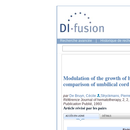
Recherche avancée
|
Historique de rec
Modulation of the growth of 
comparison of umbilical cor
par
De Bruyn, Cécile
;Stryckmans, Pierr
Référence
Journal of hematotherapy, 2, 2
Publication
Publié, 1993
Article révisé par les pairs
ACCÈS EN LIGNE
DÉTAILS
Fich