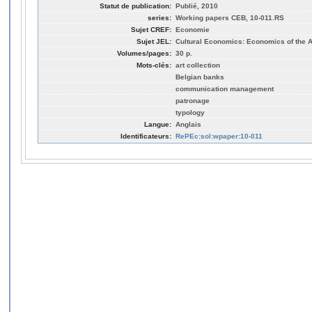
Statut de publication:
Publié, 2010
series:
Working papers CEB, 10-011.RS
Sujet CREF:
Economie
Sujet JEL:
Cultural Economics: Economics of the Ar
Volumes/pages:
30 p.
Mots-clés:
art collection
Belgian banks
communication management
patronage
typology
Langue:
Anglais
Identificateurs:
RePEc:sol:wpaper:10-011