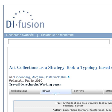
Recherche avancée
|
Historique de recherche
Art Collections as a Strategy Tool: a Typology based 
par
Lindenberg, Morgane
;Oosterlinck, Kim
Publication
Publié, 2010
Travail de recherche/Working paper
ACCÈS EN LIGNE
DÉTAILS
CONTENU
STATI
Titre:
Art Collections as a Strategy Tool: a Ty
Financial Sector
Auteur:
Lindenberg, Morgane; Oosterlinck, Kim