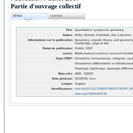
Partie d'ouvrage collectif
DÉTAILS
CONTENU
Titre:
Quantitative symplectic geometry
Auteur:
Hofer, Helmut; Cieliebak, Kai; Latschev,
Informations sur la publication:
Dynamics, ergodic theory, and geometry
Cambridge, page (1-44)
Statut de publication:
Publié, 2007
series:
Mathematical sciences research Institut
Sujet CREF:
Géométrie riemannienne, intégrale, sym
Géométries différentielle et infinitésima
Topologie algébrique, topologie différent
Mots-clés:
AMS : 53D35
Note générale:
SCOPUS: ch.b
Langue:
Anglais
Identificateurs:
info:doi/10.1017/CBO9780511755187.00
info:scp/79955429743