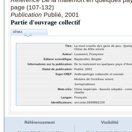
page (107-132)
Publication
Publié, 2001
Partie d'ouvrage collectif
DÉTAILS
Titre:
La mort cruelle des gens de peu.: Quel
Chine du XIXe siècle
Auteur:
Lauwaert, Françoise
Editeur scientifique:
Baptandier, Brigitte
Informations sur la publication:
De la malemort en quelques pays d’Asie,
Statut de publication:
Publié, 2001
Sujet CREF:
Anthropologie culturelle et sociale
Histoire de l'extrême orient
Jurisprudence
Mots-clés:
Chine impériale - fiancée adoptée - crimin
rituelle
Langue:
Français
Identificateurs:
urn:isbn:284586213X
Référencement
Visibilité