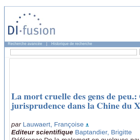
Recherche avancée
|
Historique de recherche
La mort cruelle des gens de peu.:
jurisprudence dans la Chine du X
par
Lauwaert, Françoise
Editeur scientifique
Baptandier, Brigitte
Référence
De la malemort en quelques pays