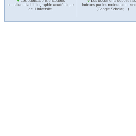
Les publications encodées
Les documents déposés so
constituent la bibliographie académique
indexés par les moteurs de rech
de l'Université.
(Google Scholar,…).