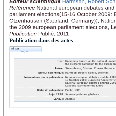
Editeur scientifique
Harmsen, Robert
;Sch
Référence
National european debates and
parliament elections(15-16 October 2009
Otzenhausen (Saarland, Germany)), Natio
the 2009 european parliament elections, Le
Publication
Publié, 2011
Publication dans des actes
DÉTAILS
Titre:
Romanian frames on the political, socia
the electoral campaign for the european
Auteur:
Stanculescu, Cristina; Coman, Ramona
Editeur scientifique:
Harmsen, Robert; Schild, Joachim
Informations sur la publication:
National european debates and the 2009
16 October 2009: European Academy Ot
National european debates and the 2009
Lessons learned for the future
Statut de publication:
Publié, 2011
Sujet CREF:
Science politique générale
Langue:
Anglais