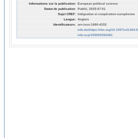
Informations sur la publication:
European political science
Statut de publication:
Publié, 2025-07-01
Sujet CREF:
Intégration et coopération européenne
Langue:
Anglais
Identificateurs:
urn:issn:1680-4333
info:doi/https://doi.org/10.1057/s41304
info:scp/105009352481