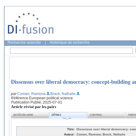
Recherche avancée
|
Historique de recherche
Dissensus over liberal democracy: concept-building a
par
Coman, Ramona
;Brack, Nathalie
Référence
European political science
Publication
Publié, 2025-07-01
Article révisé par les pairs
ACCÈS EN LIGNE
DÉTAILS
CONTENU
STATI
Titre:
Dissensus over liberal democracy: conc
Auteur:
Coman, Ramona; Brack, Nathalie