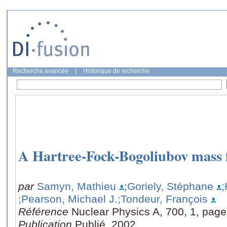
Recherche avancée
|
Historique de recherche
A Hartree-Fock-Bogoliubov mass
par
Samyn, Mathieu
;Goriely, Stéphane
;
;Pearson, Michael J.
;Tondeur, François
Référence
Nuclear Physics A, 700, 1, page
Publication
Publié, 2002