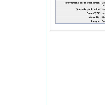
Informations sur la publication:
El
dé
Statut de publication:
No
Sujet CREF:
In
Mots-clés:
él
Langue:
Fr