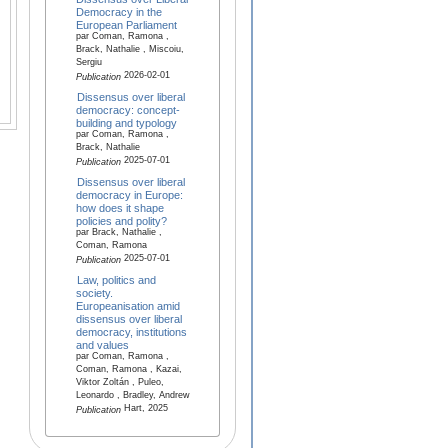
Democracy in the
European Parliament
par Coman, Ramona ,
Brack, Nathalie , Miscoiu,
Sergiu
2026-02-01
Publication
Dissensus over liberal
democracy: concept-
building and typology
par Coman, Ramona ,
Brack, Nathalie
2025-07-01
Publication
Dissensus over liberal
democracy in Europe:
how does it shape
policies and polity?
par Brack, Nathalie ,
Coman, Ramona
2025-07-01
Publication
Law, politics and
society.
Europeanisation amid
dissensus over liberal
democracy, institutions
and values
par Coman, Ramona ,
Coman, Ramona , Kazai,
Viktor Zoltán , Puleo,
Leonardo , Bradley, Andrew
Hart, 2025
Publication