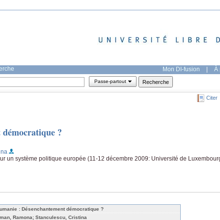
herche
Mon DI-fusion
|
À 
Passe-partout
Citer
 démocratique ?
ina
our un système politique europée (11-12 décembre 2009: Université de Luxembour
umanie : Désenchantement démocratique ?
man, Ramona; Stanculescu, Cristina