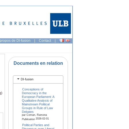
propos de DI-fusion
|
Contact
|
Documents en relation
DI-fusion
Conceptions of
g)
Democracy in the
European Parliament: A
Qualitative Analysis of
Mainstream Political
Groups in Rule of Law
Debates
par Coman, Ramona
2026-02-01
Publication
Political Parties and
Dissensus over Liberal