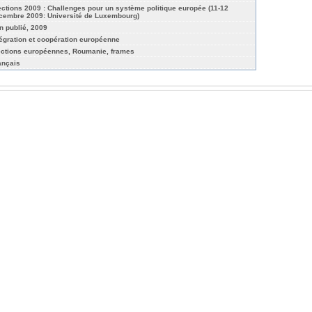
ections 2009 : Challenges pour un système politique europée (11-12
cembre 2009: Université de Luxembourg)
n publié, 2009
tégration et coopération européenne
ections européennes, Roumanie, frames
ançais