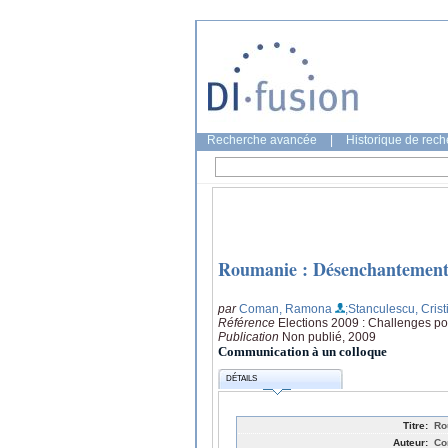
Recherche avancée
|
Historique de rec
Roumanie : Désenchantement
par
Coman, Ramona
;Stanculescu, Crist
Référence
Elections 2009 : Challenges p
Publication
Non publié, 2009
Communication à un colloque
DÉTAILS
Titre:
Ro
Auteur:
Co