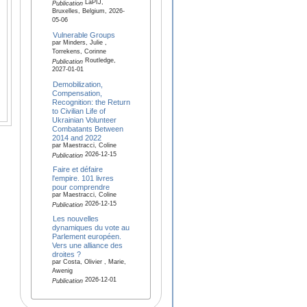
LaPIJ,
Publication
Bruxelles, Belgium, 2026-
05-06
Vulnerable Groups
par Minders, Julie ,
Torrekens, Corinne
Routledge,
Publication
2027-01-01
Demobilization,
Compensation,
Recognition: the Return
to Civilian Life of
Ukrainian Volunteer
Combatants Between
2014 and 2022
par Maestracci, Coline
2026-12-15
Publication
Faire et défaire
l'empire. 101 livres
pour comprendre
par Maestracci, Coline
2026-12-15
Publication
Les nouvelles
dynamiques du vote au
Parlement européen.
Vers une alliance des
droites ?
par Costa, Olivier , Marie,
Awenig
2026-12-01
Publication