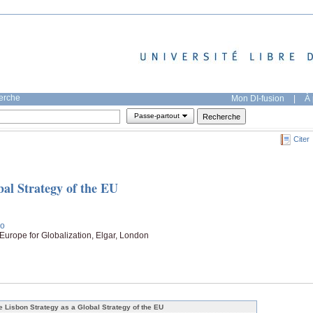
herche
Mon DI-fusion
|
À 
Passe-partout
Citer
bal Strategy of the EU
ao
urope for Globalization, Elgar, London
e Lisbon Strategy as a Global Strategy of the EU