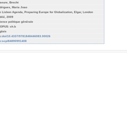
seure, Brecht
drigues, Maria Joao
e Lisbon Agenda, Preparing Europe for Globalization, Elgar, London
blié, 2009
ience politique générale
OPUS: ch.b
glais
fo:doi/10.4337/9781848446083.00026
fo:scp/84890991408