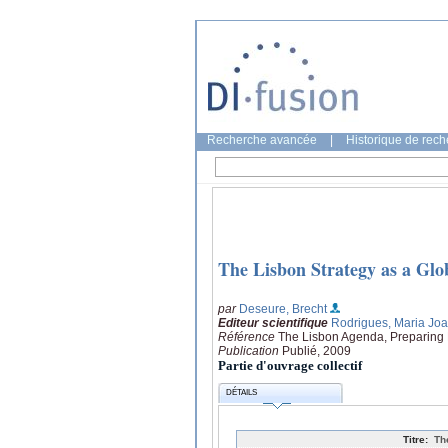
Recherche avancée
|
Historique de rec
The Lisbon Strategy as a Glo
par
Deseure, Brecht
Editeur scientifique
Rodrigues, Maria Jo
Référence
The Lisbon Agenda, Preparing E
Publication
Publié, 2009
Partie d'ouvrage collectif
DÉTAILS
Titre:
Th