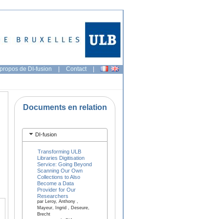
propos de DI-fusion
|
Contact
|
Documents en relation
DI-fusion
Transforming ULB
Libraries Digitisation
Service: Going Beyond
Scanning Our Own
Collections to Also
Become a Data
Provider for Our
Researchers
par Leroy, Anthony ,
Mayeur, Ingrid , Deseure,
Brecht