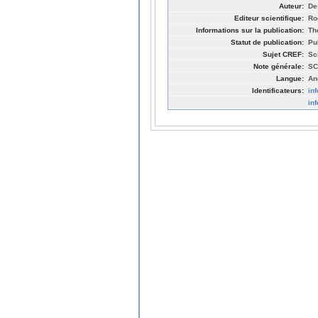
Auteur:
De
Editeur scientifique:
Ro
Informations sur la publication:
Th
Statut de publication:
Pu
Sujet CREF:
Sc
Note générale:
SC
Langue:
An
Identificateurs:
in
in