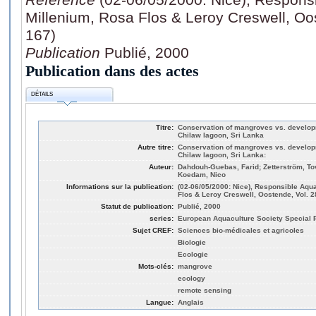
Millenium, Rosa Flos & Leroy Creswell, Oo
167)
Publication
Publié, 2000
Publication dans des actes
DÉTAILS
Titre:
Conservation of mangroves vs. develop
Chilaw lagoon, Sri Lanka
Autre titre:
Conservation of mangroves vs. develop
Chilaw lagoon, Sri Lanka:
Auteur:
Dahdouh-Guebas, Farid; Zetterström, Tov
Koedam, Nico
Informations sur la publication:
(02-06/05/2000: Nice), Responsible Aqu
Flos & Leroy Creswell, Oostende, Vol. 2
Statut de publication:
Publié, 2000
series:
European Aquaculture Society Special P
Sujet CREF:
Sciences bio-médicales et agricoles
Biologie
Ecologie
Mots-clés:
mangrove
ecology
remote sensing
Langue:
Anglais