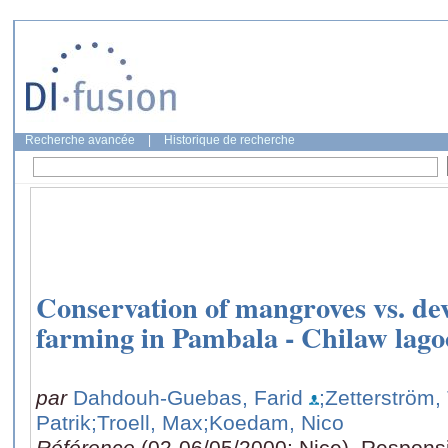
Recherche avancée
|
Historique de recherche
Conservation of mangroves vs. de
farming in Pambala - Chilaw lago
par
Dahdouh-Guebas, Farid
;Zetterström,
Patrik
;Troell, Max
;Koedam, Nico
Référence
(02-06/05/2000: Nice), Respons