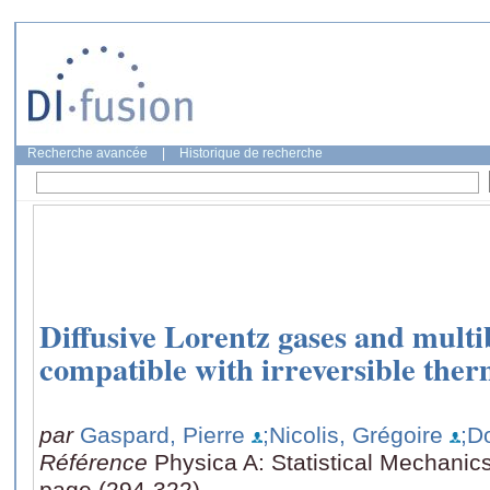
Recherche avancée
|
Historique de recherche
Diffusive Lorentz gases and mult
compatible with irreversible th
par
Gaspard, Pierre
;Nicolis, Grégoire
;D
Référence
Physica A: Statistical Mechanics
page (294-322)