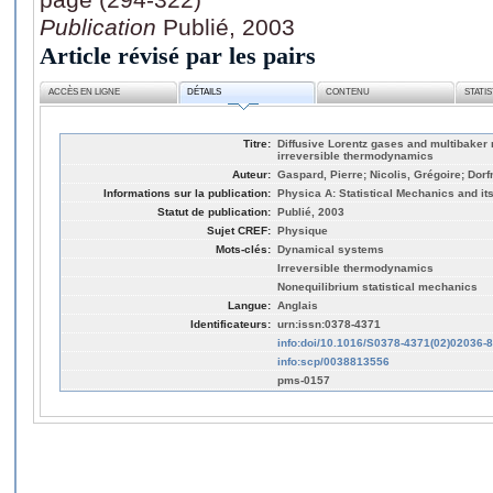
Publication
Publié, 2003
Article révisé par les pairs
ACCÈS EN LIGNE
DÉTAILS
CONTENU
STATI
Titre:
Diffusive Lorentz gases and multibaker
irreversible thermodynamics
Auteur:
Gaspard, Pierre; Nicolis, Grégoire; Dor
Informations sur la publication:
Physica A: Statistical Mechanics and it
Statut de publication:
Publié, 2003
Sujet CREF:
Physique
Mots-clés:
Dynamical systems
Irreversible thermodynamics
Nonequilibrium statistical mechanics
Langue:
Anglais
Identificateurs:
urn:issn:0378-4371
info:doi/10.1016/S0378-4371(02)02036-8
info:scp/0038813556
pms-0157