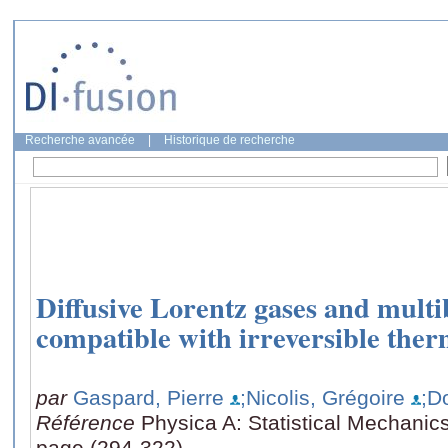
Recherche avancée
|
Historique de recherche
Diffusive Lorentz gases and mult
compatible with irreversible th
par
Gaspard, Pierre
;Nicolis, Grégoire
;D
Référence
Physica A: Statistical Mechanics
page (294-322)