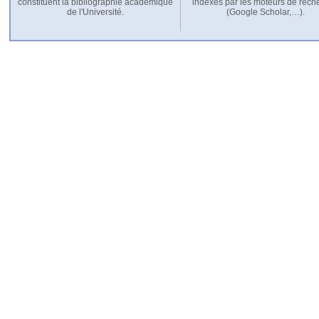
constituent la bibliographie académique
indexés par les moteurs de rech
de l'Université.
(Google Scholar,…).