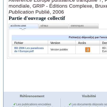
mondiale, GRIP - Éditions Complexe, Bruxe
Publication
Publié, 2006
Partie d'ouvrage collectif
ACCÈS EN LIGNE
DÉTAILS
STATISTIQUES
Fichier(s) déposé(s) par l'enc
Fichier
Version
Accès
Des
BD 2006 Les paradoxes
BD 
Version publiée
de l Europe.pdf
Eur
Référencement
Visibilité
Les publications encodées
Les documents déposés so