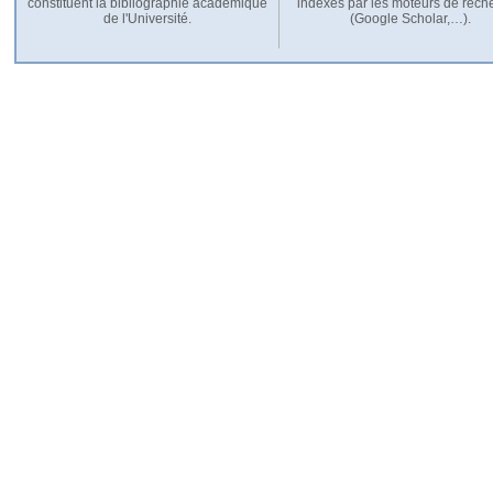
constituent la bibliographie académique
indexés par les moteurs de rech
de l'Université.
(Google Scholar,…).