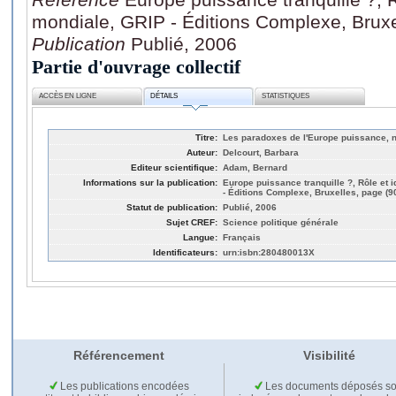
mondiale, GRIP - Éditions Complexe, Bruxe
Publication
Publié, 2006
Partie d'ouvrage collectif
ACCÈS EN LIGNE
DÉTAILS
STATISTIQUES
Titre:
Les paradoxes de l'Europe puissance, nor
Auteur:
Delcourt, Barbara
Editeur scientifique:
Adam, Bernard
Informations sur la publication:
Europe puissance tranquille ?, Rôle et 
- Éditions Complexe, Bruxelles, page (9
Statut de publication:
Publié, 2006
Sujet CREF:
Science politique générale
Langue:
Français
Identificateurs:
urn:isbn:280480013X
Référencement
Visibilité
Les publications encodées
Les documents déposés so