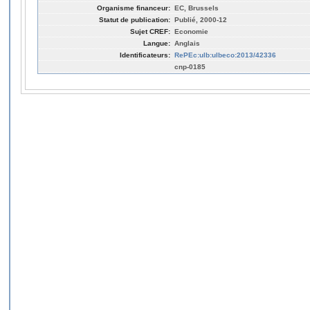
Organisme financeur:
EC, Brussels
Statut de publication:
Publié, 2000-12
Sujet CREF:
Economie
Langue:
Anglais
Identificateurs:
RePEc:ulb:ulbeco:2013/42336
cnp-0185