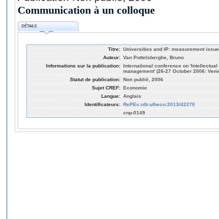
Communication à un colloque
DÉTAILS
Titre:
Universities and IP: measurement issu
Auteur:
Van Pottelsberghe, Bruno
Informations sur la publication:
International conference on 'Intellectu
management' (26-27 October 2006: Veni
Statut de publication:
Non publié, 2006
Sujet CREF:
Economie
Langue:
Anglais
Identificateurs:
RePEc:ulb:ulbeco:2013/42270
cnp-0149