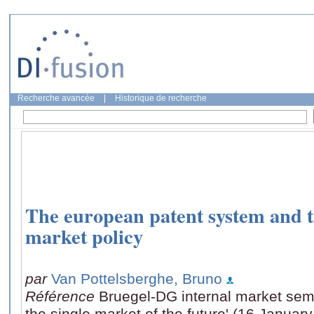
Recherche avancée
|
Historique de recherche
The european patent system and t
market policy
par
Van Pottelsberghe, Bruno
Référence
Bruegel-DG internal market semi
the single market of the future' (16 Januar