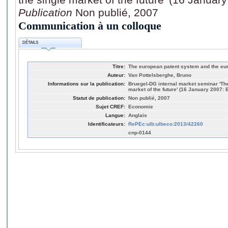
Publication
Non publié, 2007
Communication à un colloque
DÉTAILS
Titre:
The european patent system and the eur
Auteur:
Van Pottelsberghe, Bruno
Informations sur la publication:
Bruegel-DG internal market seminar 'The
market of the future' (16 January 2007: 
Statut de publication:
Non publié, 2007
Sujet CREF:
Economie
Langue:
Anglais
Identificateurs:
RePEc:ulb:ulbeco:2013/42260
cnp-0144