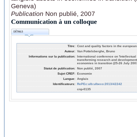
Geneva)
Publication
Non publié, 2007
Communication à un colloque
DÉTAILS
Titre:
Cost and quality factors in the europea
Auteur:
Van Pottelsberghe, Bruno
Informations sur la publication:
International conference on 'Intellectual
transforming research and development o
economies in transition (25-26 July 20
Statut de publication:
Non publié, 2007
Sujet CREF:
Economie
Langue:
Anglais
Identificateurs:
RePEc:ulb:ulbeco:2013/42242
cnp-0135