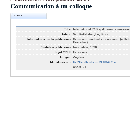
Communication à un colloque
DÉTAILS
Titre:
International R&D spillovers: a re-exami
Auteur:
Van Pottelsberghe, Bruno
Informations sur la publication:
Séminaire doctoral en économie (4 Oc
Bruxelles)
Statut de publication:
Non publié, 1996
Sujet CREF:
Economie
Langue:
Anglais
Identificateurs:
RePEc:ulb:ulbeco:2013/42214
cnp-0121