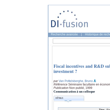
Recherche avancée
|
Historique de rec
Fiscal incentives and R&D sub
investment ?
par
Van Pottelsberghe, Bruno
Référence
Séminaire facultaire en économ
Publication
Non publié, 1999
Communication à un colloque
DÉTAILS
Titre:
Fi