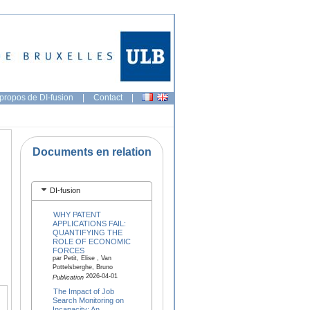
propos de DI-fusion
|
Contact
|
Documents en relation
DI-fusion
WHY PATENT
APPLICATIONS FAIL:
QUANTIFYING THE
ROLE OF ECONOMIC
FORCES
par Petit, Elise , Van
Pottelsberghe, Bruno
2026-04-01
Publication
The Impact of Job
Search Monitoring on
Incapacity: An