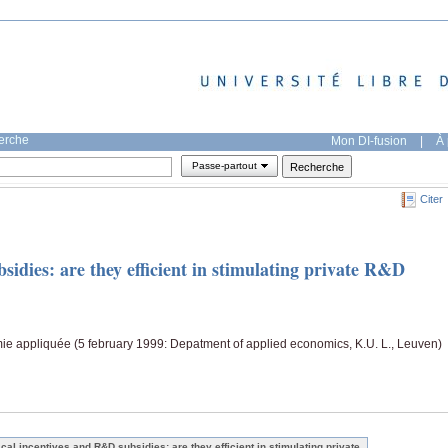
herche
Mon DI-fusion
|
À 
Passe-partout
Citer
sidies: are they efficient in stimulating private R&D
ie appliquée (5 february 1999: Depatment of applied economics, K.U. L., Leuven)
scal incentives and R&D subsidies: are they efficient in stimulating private