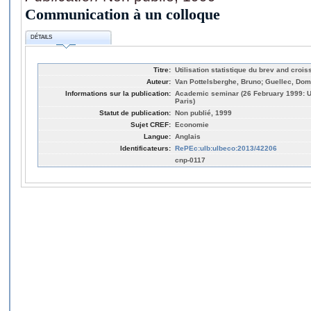
Communication à un colloque
DÉTAILS
Titre:
Utilisation statistique du brev and croi
Auteur:
Van Pottelsberghe, Bruno; Guellec, Dom
Informations sur la publication:
Academic seminar (26 February 1999: Un
Paris)
Statut de publication:
Non publié, 1999
Sujet CREF:
Economie
Langue:
Anglais
Identificateurs:
RePEc:ulb:ulbeco:2013/42206
cnp-0117