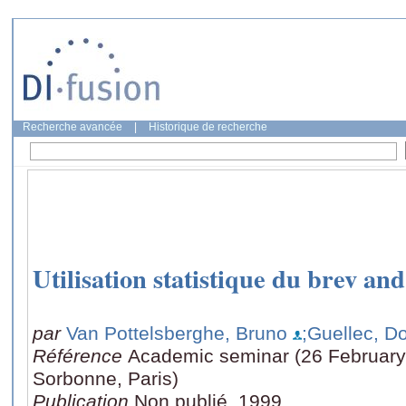
Recherche avancée
|
Historique de recherche
Utilisation statistique du brev an
par
Van Pottelsberghe, Bruno
;Guellec, D
Référence
Academic seminar (26 February 1
Sorbonne, Paris)
Publication
Non publié, 1999