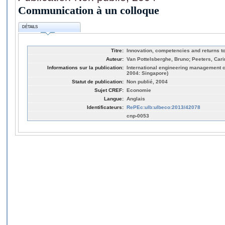
Communication à un colloque
DÉTAILS
Titre:
Innovation, competencies and returns t
Auteur:
Van Pottelsberghe, Bruno; Peeters, Cari
Informations sur la publication:
International engineering management 
2004: Singapore)
Statut de publication:
Non publié, 2004
Sujet CREF:
Economie
Langue:
Anglais
Identificateurs:
RePEc:ulb:ulbeco:2013/42078
cnp-0053