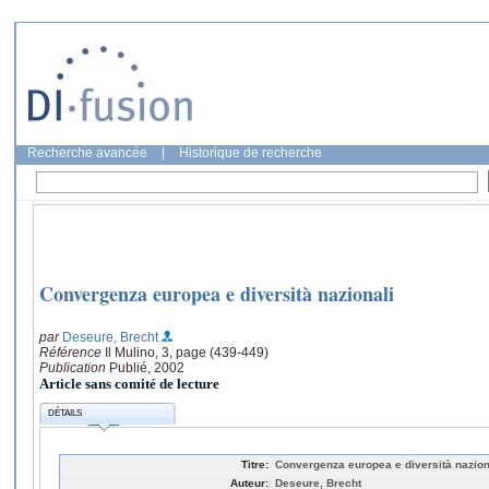
Recherche avancée
|
Historique de recherche
Convergenza europea e diversità nazionali
par
Deseure, Brecht
Référence
Il Mulino, 3, page (439-449)
Publication
Publié, 2002
Article sans comité de lecture
DÉTAILS
Titre:
Convergenza europea e diversità nazion
Auteur:
Deseure, Brecht