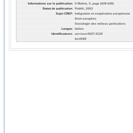
Informations sur la publication:
Il Mulino, 3, page (439-449)
Statut de publication:
Publié, 2002
Sujet CREF:
Intégration et coopération européenne
Droit européen
Sociologie des milieux particuliers
Langue:
Italien
Identificateurs:
urn:issn:0027-3120
tm-0089