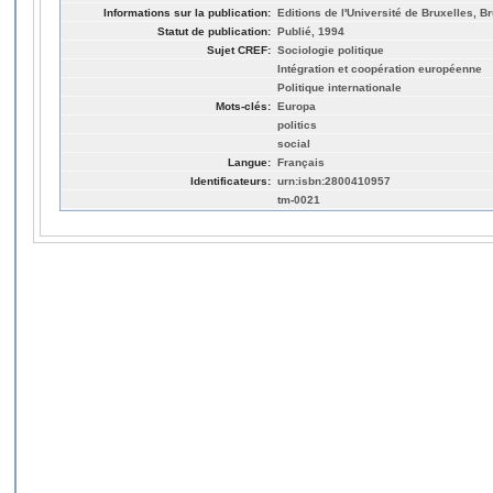
Informations sur la publication:
Editions de l'Université de Bruxelles, B
Statut de publication:
Publié, 1994
Sujet CREF:
Sociologie politique
Intégration et coopération européenne
Politique internationale
Mots-clés:
Europa
politics
social
Langue:
Français
Identificateurs:
urn:isbn:2800410957
tm-0021