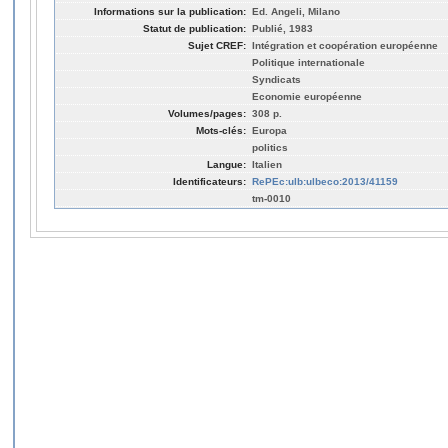
Informations sur la publication:
Ed. Angeli, Milano
Statut de publication:
Publié, 1983
Sujet CREF:
Intégration et coopération européenne
Politique internationale
Syndicats
Economie européenne
Volumes/pages:
308 p.
Mots-clés:
Europa
politics
Langue:
Italien
Identificateurs:
RePEc:ulb:ulbeco:2013/41159
tm-0010