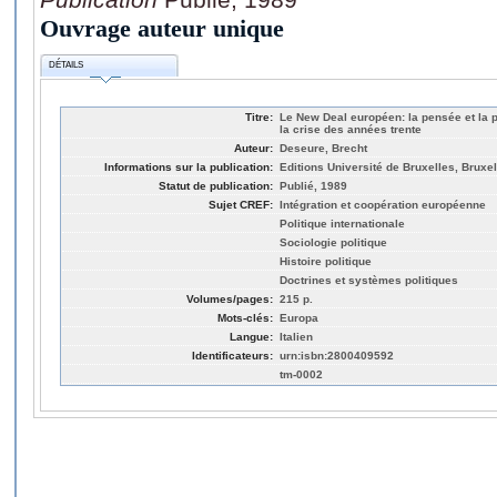
Ouvrage auteur unique
DÉTAILS
Titre:
Le New Deal européen: la pensée et la 
la crise des années trente
Auteur:
Deseure, Brecht
Informations sur la publication:
Editions Université de Bruxelles, Bruxe
Statut de publication:
Publié, 1989
Sujet CREF:
Intégration et coopération européenne
Politique internationale
Sociologie politique
Histoire politique
Doctrines et systèmes politiques
Volumes/pages:
215 p.
Mots-clés:
Europa
Langue:
Italien
Identificateurs:
urn:isbn:2800409592
tm-0002