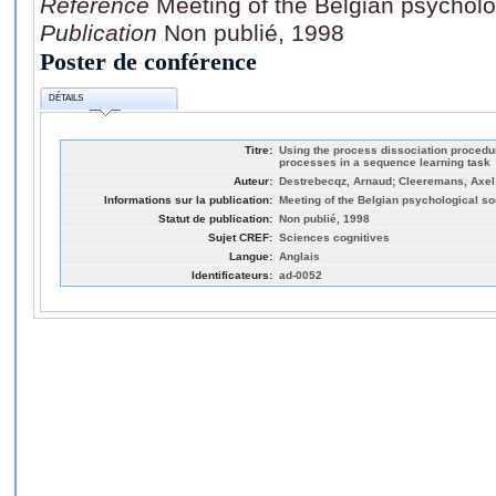
Référence
Meeting of the Belgian psycholo
Publication
Non publié, 1998
Poster de conférence
DÉTAILS
Titre:
Using the process dissociation procedur
processes in a sequence learning task
Auteur:
Destrebecqz, Arnaud; Cleeremans, Axel
Informations sur la publication:
Meeting of the Belgian psychological so
Statut de publication:
Non publié, 1998
Sujet CREF:
Sciences cognitives
Langue:
Anglais
Identificateurs:
ad-0052