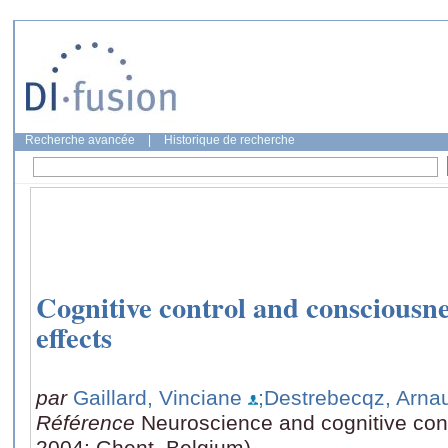
Recherche avancée
|
Historique de recherche
Cognitive control and consciousne
effects
par
Gaillard, Vinciane
;Destrebecqz, Arna
Référence
Neuroscience and cognitive con
2004: Ghent, Belgium)