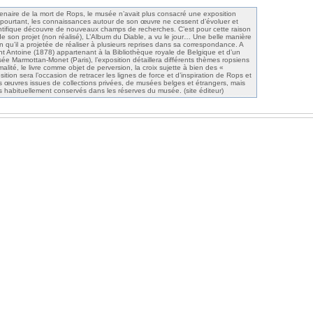
naire de la mort de Rops, le musée n’avait plus consacré une exposition
Et pourtant, les connaissances autour de son œuvre ne cessent d’évoluer et
ntifique découvre de nouveaux champs de recherches. C’est pour cette raison
e son projet (non réalisé), L’Album du Diable, a vu le jour… Une belle manière
n qu’il a projetée de réaliser à plusieurs reprises dans sa correspondance. A
int Antoine (1878) appartenant à la Bibliothèque royale de Belgique et d’un
sée Marmottan-Monet (Paris), l’exposition détaillera différents thèmes ropsiens
malité, le livre comme objet de perversion, la croix sujette à bien des «
ition sera l’occasion de retracer les lignes de force et d’inspiration de Rops et
es œuvres issues de collections privées, de musées belges et étrangers, mais
s habituellement conservés dans les réserves du musée. (site éditeur)