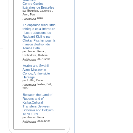
Centre:Guides
littéraires de Bruxelles
par Brogniez, Laurence ,
Aron, Paul
2026
Publication
Le capitaine d’industrie
tchèque et la littérature
::Les traductions de
Rudyard Kipling par
Otokar Fischer pour la
maison d'édition de
Tomas Bata
par James, Petra ,
Svobodova, Barbora
2027-02-01
Publication
Arabic and Swahili
Ajami Literacy in
Congo. An Invisible
Heritage
par Luffin, Xavier
Leiden, Brill,
Publication
2027
Between the Land of
Rubens and of
Kafka:Cultural
Transfers Between
Bohemia and Belgium
1870-1939
par James, Petra
2026-12-31
Publication