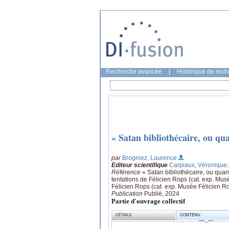
Recherche avancée
|
Historique de rec
« Satan bibliothécaire, ou qu
par
Brogniez, Laurence
Editeur scientifique
Carpiaux, Véronique
Référence
« Satan bibliothécaire, ou quan
tentations de Félicien Rops (cat. exp. Mus
Félicien Rops (cat. exp. Musée Félicien R
Publication
Publié, 2024
Partie d'ouvrage collectif
DÉTAILS
CONTENU