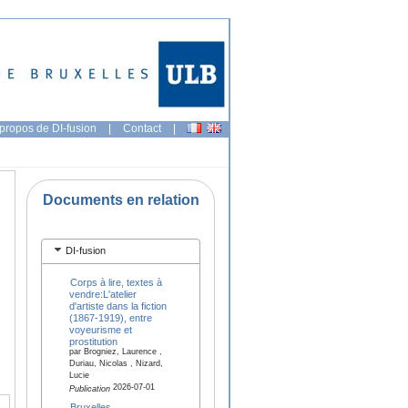
propos de DI-fusion
|
Contact
|
Documents en relation
DI-fusion
Corps à lire, textes à
vendre:L'atelier
d'artiste dans la fiction
(1867-1919), entre
voyeurisme et
prostitution
par Brogniez, Laurence ,
Duriau, Nicolas , Nizard,
Lucie
2026-07-01
Publication
Bruxelles