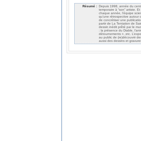
Résumé :
Depuis 1998, année du cente
temporaire à “son” artiste. 
chaque année, l’équipe scie
qu’une rétrospective autour d
de concrétiser une publicatio
partir de La Tentation de Sa
dessin inédit prêté par le mu
: la présence du Diable, l’ani
détournements », etc. L’expos
au public de (re)découvrir d
aussi des dessins et gravure