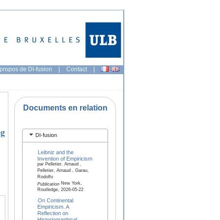
propos de DI-fusion
|
Contact
|
Documents en relation
og
DI-fusion
Leibniz and the
Invention of Empiricism
par Pelletier, Arnaud ,
Pelletier, Arnaud , Garau,
Rodolfo
New York,
Publication
Routledge, 2026-05-22
On Continental
Empiricism. A
Reflection on
Historiographical