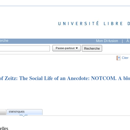
herche
Mon DI-fusion
|
À 
Passe-partout
Citer
of Zeitz: The Social Life of an Anecdote: NOTCOM. A bl
STATISTIQUES