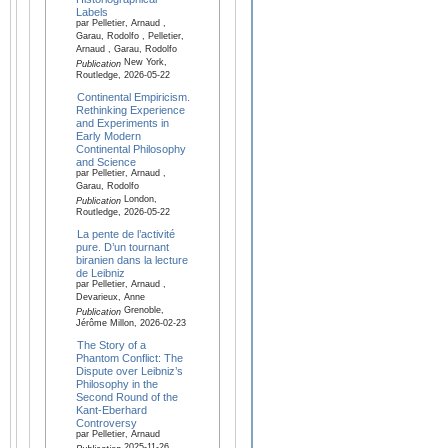
Labels
par Pelletier, Arnaud ,
Garau, Rodolfo , Pelletier,
Arnaud , Garau, Rodolfo
New York,
Publication
Routledge, 2026-05-22
Continental Empiricism.
Rethinking Experience
and Experiments in
Early Modern
Continental Philosophy
and Science
par Pelletier, Arnaud ,
Garau, Rodolfo
London,
Publication
Routledge, 2026-05-22
La pente de l’activité
pure. D’un tournant
biranien dans la lecture
de Leibniz
par Pelletier, Arnaud ,
Devarieux, Anne
Grenoble,
Publication
Jérôme Millon, 2026-02-23
The Story of a
Phantom Conflict: The
Dispute over Leibniz’s
Philosophy in the
Second Round of the
Kant-Eberhard
Controversy
par Pelletier, Arnaud