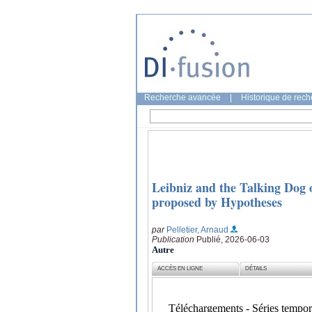
Recherche avancée
|
Historique de rec
Leibniz and the Talking Dog 
proposed by Hypotheses
par
Pelletier, Arnaud
Publication
Publié, 2026-06-03
Autre
ACCÈS EN LIGNE
DÉTAILS