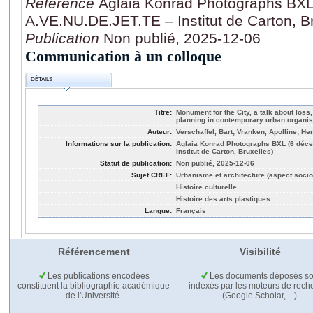
Référence
Aglaia Konrad Photographs BXL
A.VE.NU.DE.JET.TE – Institut de Carton, Br
Publication
Non publié, 2025-12-06
Communication à un colloque
DÉTAILS
Titre:
Monument for the City, a talk about los
planning in contemporary urban organis
Auteur:
Verschaffel, Bart; Vranken, Apolline; H
Informations sur la publication:
Aglaia Konrad Photographs BXL (6 déc
Institut de Carton, Bruxelles)
Statut de publication:
Non publié, 2025-12-06
Sujet CREF:
Urbanisme et architecture (aspect socio
Histoire culturelle
Histoire des arts plastiques
Langue:
Français
Référencement
Visibilité
Les publications encodées
Les documents déposés so
constituent la bibliographie académique
indexés par les moteurs de rech
de l'Université.
(Google Scholar,…).