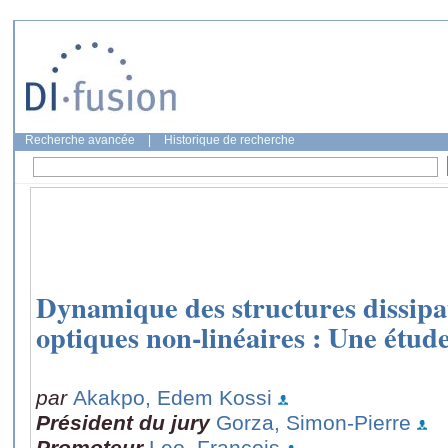
Recherche avancée
|
Historique de recherche
Dynamique des structures dissipat
optiques non-linéaires : Une étud
par
Akakpo, Edem Kossi
Président du jury
Gorza, Simon-Pierre
Promoteur
Leo, François