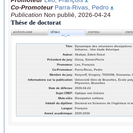
Co-Promoteur
Parra-Rivas, Pedro
Publication
Non publié, 2026-04-24
Thèse de doctorat
ACCÈS EN LIGNE
DÉTAILS
CONTENU
STATI
Titre:
Dynamique des structures dissipatives 
linéaires : Une étude théorique
Auteur:
Akakpo, Edem Kossi
Président du jury:
Gorza, Simon-Pierre
Promoteur:
Leo, François
Co-Promoteur:
Parra-Rivas, Pedro
Membre du jury:
Kozyreff, Gregory; TISSONI, Giovanna; C
Informations sur la publication:
Université libre de Bruxelles, Ecole po
Physicien, Bruxelles
Date de défense:
2026-04-24
Sujet CREF:
Optique non linéaire
Mots-clés:
Dissipative solitons
Intitulé du diplôme:
Doctorat en Sciences de l'ingénieur et 
Langue:
Français
Anneé académique:
2025-2026