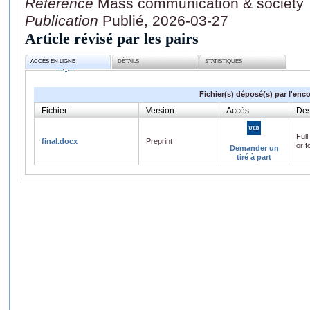
Référence
Mass communication & society
Publication
Publié, 2026-03-27
Article révisé par les pairs
ACCÈS EN LIGNE
DÉTAILS
STATISTIQUES
Fichier(s) déposé(s) par l'enc
Fichier
Version
Accès
Des
Full
final.docx
Preprint
or f
Demander un
tiré à part