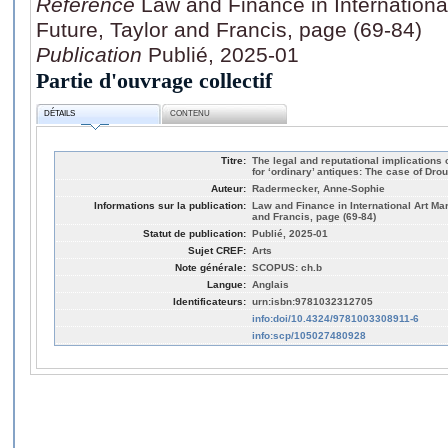
Référence
Law and Finance in International
Future, Taylor and Francis, page (69-84)
Publication
Publié, 2025-01
Partie d'ouvrage collectif
DÉTAILS
CONTENU
Titre:
The legal and reputational implications o
for ‘ordinary’ antiques: The case of Dro
Auteur:
Radermecker, Anne-Sophie
Informations sur la publication:
Law and Finance in International Art Mar
and Francis, page (69-84)
Statut de publication:
Publié, 2025-01
Sujet CREF:
Arts
Note générale:
SCOPUS: ch.b
Langue:
Anglais
Identificateurs:
urn:isbn:9781032312705
info:doi/10.4324/9781003308911-6
info:scp/105027480928