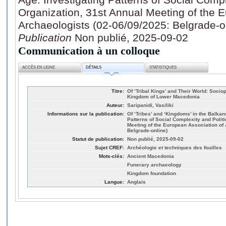
Organization, 31st Annual Meeting of the 
Archaeologists (02-06/09/2025: Belgrade-o
Publication
Non publié, 2025-09-02
Communication à un colloque
ACCÈS EN LIGNE
DÉTAILS
STATISTIQUES
Titre:
Of ‘Tribal Kings’ and Their World: Sociop
Kingdom of Lower Macedonia
Auteur:
Saripanidi, Vasiliki
Informations sur la publication:
Of ‘Tribes’ and ‘Kingdoms’ in the Balkan
Patterns of Social Complexity and Politi
Meeting of the European Association of 
Belgrade-online)
Statut de publication:
Non publié, 2025-09-02
Sujet CREF:
Archéologie et techniques des fouilles
Mots-clés:
Ancient Macedonia
Funerary archaeology
Kingdom foundation
Langue:
Anglais