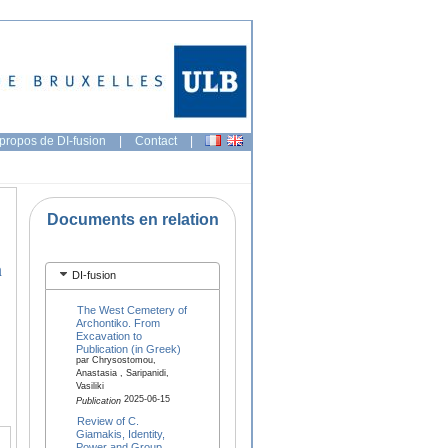
propos de DI-fusion
|
Contact
|
Documents en relation
m
DI-fusion
The West Cemetery of
Archontiko. From
Excavation to
Publication (in Greek)
par Chrysostomou,
Anastasia , Saripanidi,
Vasiliki
2025-06-15
Publication
Review of C.
Giamakis, Identity,
Power and Group