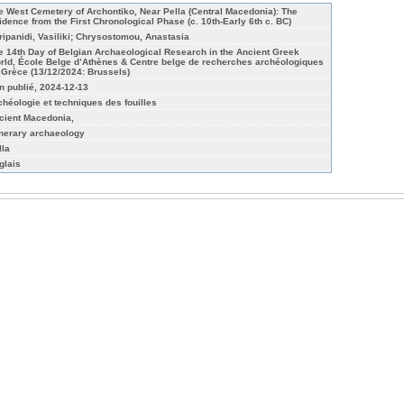
e West Cemetery of Archontiko, Near Pella (Central Macedonia): The
idence from the First Chronological Phase (c. 10th-Early 6th c. BC)
ripanidi, Vasiliki; Chrysostomou, Anastasia
e 14th Day of Belgian Archaeological Research in the Ancient Greek
rld, École Belge d’Athènes & Centre belge de recherches archéologiques
 Grèce (13/12/2024: Brussels)
n publié, 2024-12-13
chéologie et techniques des fouilles
cient Macedonia,
nerary archaeology
lla
glais