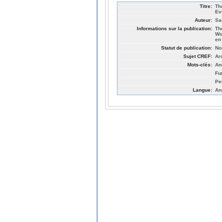
Titre:
Th
Ev
Auteur:
Sa
Informations sur la publication:
Th
Wo
en
Statut de publication:
No
Sujet CREF:
Ar
Mots-clés:
An
Fu
Pe
Langue:
An