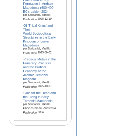
Formation in Archaic
Macedonia (600-400
BC), Leiden 2024
par Saripanidi, Vasiliki
2025-12-19
Publication
Of ‘Tribal Kings’ and
Their
World:Sociopolitical
Structures in the Early
Kingdom of Lower
Macedonia
par Saripanidi, Vasiliki
2025-09-02
Publication
Precious Metals in the
Funerary Practices
and the Political
Economy of the
Archaic Temenid
Kingdom
par Saripanidi, Vasiliki
2025-10-27
Publication
Gold for the Dead and
the Living in Early
Temenid Macedonia
par Saripanidi, Vasiliki ,
Chrysostomou, Anastasia
2024
Publication