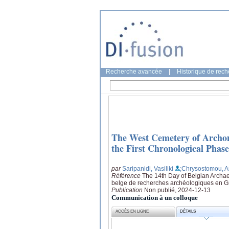
Recherche avancée
|
Historique de rec
The West Cemetery of Archon
the First Chronological Phase
par
Saripanidi, Vasiliki
;Chrysostomou, A
Référence
The 14th Day of Belgian Archae
belge de recherches archéologiques en Gr
Publication
Non publié, 2024-12-13
Communication à un colloque
ACCÈS EN LIGNE
DÉTAILS