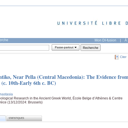
herche
Mon DI-fusion
|
À 
Passe-partout
Citer
tiko, Near Pella (Central Macedonia): The Evidence fro
 (c. 10th-Early 6th c. BC)
nastasia
ological Research in the Ancient Greek World, École Belge d’Athènes & Centre
èce (13/12/2024: Brussels)
STATISTIQUES