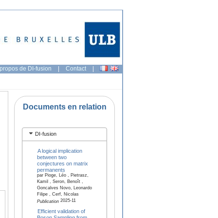
propos de DI-fusion
|
Contact
|
Documents en relation
DI-fusion
A logical implication
between two
conjectures on matrix
permanents
par Pioge, Léo , Pietrasz,
Kamil , Seron, Benoît ,
Goncalves Novo, Leonardo
Filipe , Cerf, Nicolas
2025-11
Publication
Efficient validation of
Boson Sampling from