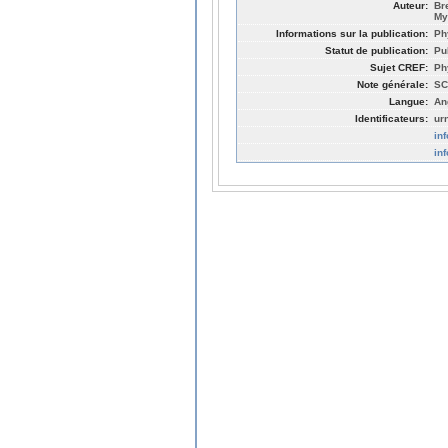
Auteur:
Br
My
Informations sur la publication:
Ph
Statut de publication:
Pu
Sujet CREF:
Ph
Note générale:
SC
Langue:
An
Identificateurs:
ur
in
in