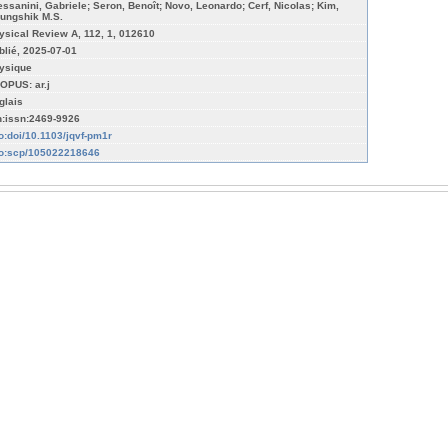
essanini, Gabriele; Seron, Benoît; Novo, Leonardo; Cerf, Nicolas; Kim,
ungshik M.S.
ysical Review A, 112, 1, 012610
blié, 2025-07-01
ysique
OPUS: ar.j
glais
n:issn:2469-9926
fo:doi/10.1103/jqvf-pm1r
fo:scp/105022218646