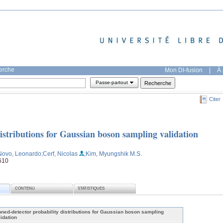
herche
Mon DI-fusion
|
À 
Passe-partout
Citer
istributions for Gaussian boson sampling validation
Novo, Leonardo
;Cerf, Nicolas
;Kim, Myungshik M.S.
610
CONTENU
STATISTIQUES
nned-detector probability distributions for Gaussian boson sampling
lidation