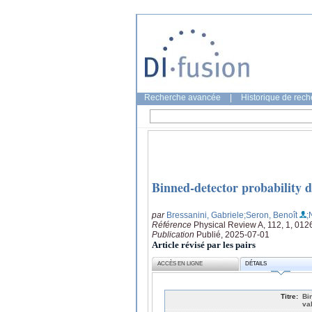
Recherche avancée
|
Historique de rec
Binned-detector probability d
par
Bressanini, Gabriele
;Seron, Benoît
;
Référence
Physical Review A, 112, 1, 012
Publication
Publié, 2025-07-01
Article révisé par les pairs
ACCÈS EN LIGNE
DÉTAILS
Titre:
Bi
va