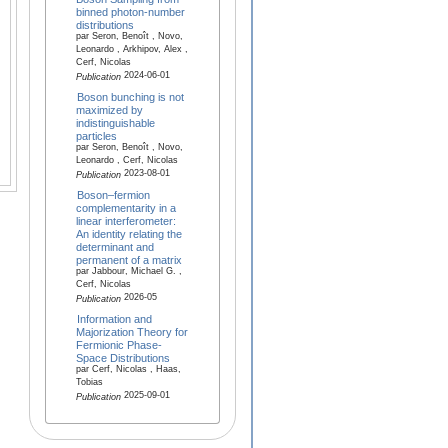
binned photon-number
distributions
par Seron, Benoît , Novo,
Leonardo , Arkhipov, Alex ,
Cerf, Nicolas
2024-06-01
Publication
Boson bunching is not
maximized by
indistinguishable
particles
par Seron, Benoît , Novo,
Leonardo , Cerf, Nicolas
2023-08-01
Publication
Boson–fermion
complementarity in a
linear interferometer:
An identity relating the
determinant and
permanent of a matrix
par Jabbour, Michael G. ,
Cerf, Nicolas
2026-05
Publication
Information and
Majorization Theory for
Fermionic Phase-
Space Distributions
par Cerf, Nicolas , Haas,
Tobias
2025-09-01
Publication