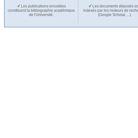
Les publications encodées
Les documents déposés so
constituent la bibliographie académique
indexés par les moteurs de rech
de l'Université.
(Google Scholar,…).