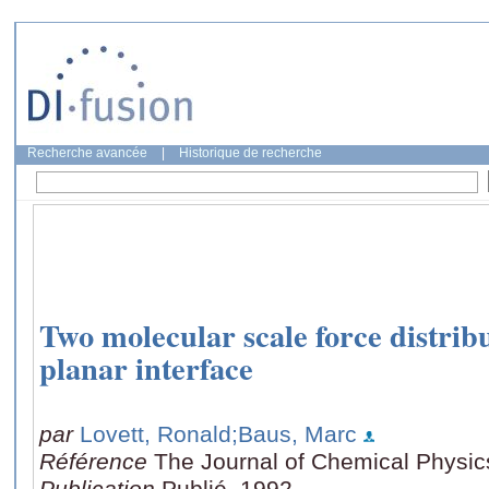
Recherche avancée
|
Historique de recherche
Two molecular scale force distribu
planar interface
par
Lovett, Ronald
;Baus, Marc
Référence
The Journal of Chemical Physic
Publication
Publié, 1992