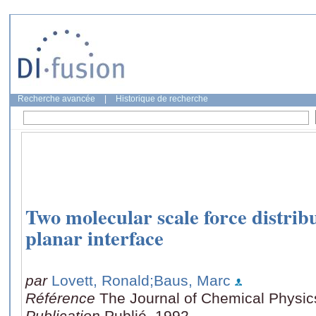
Recherche avancée
|
Historique de recherche
Two molecular scale force distribu
planar interface
par
Lovett, Ronald
;Baus, Marc
Référence
The Journal of Chemical Physic
Publication
Publié, 1992