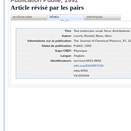
Article révisé par les pairs
ACCÈS EN LIGNE
DÉTAILS
STATISTIQUES
Titre:
Two molecular scale force distributions 
Auteur:
Lovett, Ronald; Baus, Marc
Informations sur la publication:
The Journal of Chemical Physics, 97, 1
Statut de publication:
Publié, 1992
Sujet CREF:
Physique
Langue:
Anglais
Identificateurs:
urn:issn:0021-9606
info:scp/0344957335
mba-0094
VX-001044