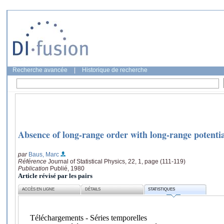
Recherche avancée
|
Historique de recherche
Absence of long-range order with long-range potentia
par
Baus, Marc
Référence
Journal of Statistical Physics, 22, 1, page (111-119)
Publication
Publié, 1980
Article révisé par les pairs
ACCÈS EN LIGNE
DÉTAILS
STATISTIQUES